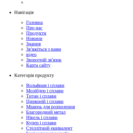
Навігація
Головна
Про нас
Продукти
Новини
Знання
Зв'яжіться з нами
відео
Зворотній зв'язок
Карта сайту
Категорія продукту
Вольфрам і сплави
Молібден і сплави
Титан і сплави
Цирконій і сплави
Мішень для розпилення
Благородний метал
Нікель і сплави
Купер і сплави
Стеллітний еквівалент