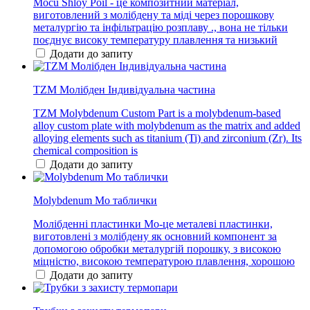
Mocu Shloy Poil - це композитний матеріал,
виготовлений з молібдену та міді через порошкову
металургію та інфільтрацію розплаву ., вона не тільки
поєднує високу температуру плавлення та низький
Додати до запиту
TZM Молібден Індивідуальна частина
TZM Molybdenum Custom Part is a molybdenum-based
alloy custom plate with molybdenum as the matrix and added
alloying elements such as titanium (Ti) and zirconium (Zr). Its
chemical composition is
Додати до запиту
Molybdenum Mo таблички
Молібденні пластинки Mo-це металеві пластинки,
виготовлені з молібдену як основний компонент за
допомогою обробки металургій порошку, з високою
міцністю, високою температурою плавлення, хорошою
Додати до запиту