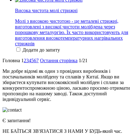
Висока чистота молі стрижні
Молі з високою чистотою - це металеві стрижні,
виготовлені з високої чистоти молібдена через
порошкову металургію. Їх часто використовують для
виготовлення високотемпературних нагрівальних
стрижнів
Додати до запиту
Головна
1
2
3
4
5
6
7
Остання сторінка
1/21
Ми добре відомі як один з провідних виробників і
постачальників молібдену та сплавів у Китаї. Якщо ви
збираєтеся купувати високоякісний молібден і сплави за
конкурентоспроможною ціною, ласкаво просимо отримати
пропозицію на нашому заводі. Також доступний
індивідуальний сервіс.
Є запитання!
НЕ БАЇТЬСЯ ЗВ'ЯЗАТИСЯ З НАМИ У БУДЬ-який час.