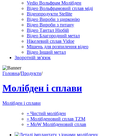
Vedio Вольфрам Молібден
Відео Вольфрамовий сплав міді
Відеопродукти Stellite
Відео Вироби з цирконію
Відео Вироби з титану
Відео Тантал Ніобій
Відео Благородний метал
Нікелевий сплав Vidoe
Мішень для розпилення відео
Відео Інший метал
Зворотній зв'язок
Головна
/
Продукти
/
Молібден і сплави
Молібден і сплави
» Чистий молібден
» Молібденовий сплав TZM
» MoW Молібденовий сплав