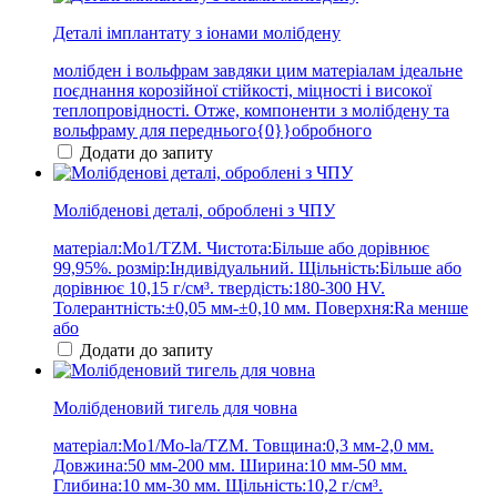
Деталі імплантату з іонами молібдену
молібден і вольфрам завдяки цим матеріалам ідеальне
поєднання корозійної стійкості, міцності і високої
теплопровідності. Отже, компоненти з молібдену та
вольфраму для переднього{0}}обробного
Додати до запиту
Молібденові деталі, оброблені з ЧПУ
матеріал:Mo1/TZM. Чистота:Більше або дорівнює
99,95%. розмір:Індивідуальний. Щільність:Більше або
дорівнює 10,15 г/см³. твердість:180-300 HV.
Толерантність:±0,05 мм-±0,10 мм. Поверхня:Ra менше
або
Додати до запиту
Молібденовий тигель для човна
матеріал:Mo1/Mo-la/TZM. Товщина:0,3 мм-2,0 мм.
Довжина:50 мм-200 мм. Ширина:10 мм-50 мм.
Глибина:10 мм-30 мм. Щільність:10,2 г/см³.