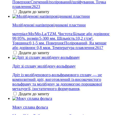
Поверхня:Спечений/полірований/шліфування. Точка
плавлення:2623
Додати до запиту
Молібденові напівпровідникові пластини
матеріал:Mo/Mo-La/TZM. Чистота:Більше або дорівнює
99,95%. розмір:5-300 мм. Щільність:10,2 г/см³.
Товщина:0,1-5 мм. Поверхня:Полірований, Ra менше
або дорівнює 0,8 мкм. Температура плавлення:2617
Додати до запиту
Дріт зі сплаву молібдену-вольфраму
Дріт із молібденового-вольфрамового сплаву — це
композитний дріт, виготовлений із-високочистого
вольфраму та молібдену за допомогою порошкової
металургії, ізостатичного формування,
Додати до запиту
Моку сплава фольга