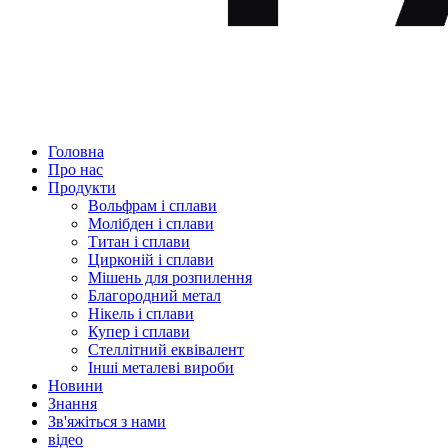
Головна
Про нас
Продукти
Вольфрам і сплави
Молібден і сплави
Титан і сплави
Цирконій і сплави
Мішень для розпилення
Благородний метал
Нікель і сплави
Купер і сплави
Стеллітний еквівалент
Інші металеві вироби
Новини
Знання
Зв'яжіться з нами
відео