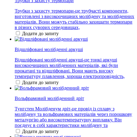
Трубки з захисту термопари
Трубки з захисту термопари-це трубчасті компоненти,
виготовлені з високоочищних молібдену та молібденних
матеріалів. Вони можуть стабільно захищати термопари
в різних суворих середовищах,
Додати до запиту
Відшліфовані молібденні аркуші
Відшліфовані молібденні аркуші-це тонкі аркуші
високоочищних молібденних матеріалів, які були
прокатані та відшліфовані. Вони мають високу
температуру плавлення, хороша електропровідність,
Додати до запиту
Вольфрамовий молібденний дріт
Тунгстен Молібденум дріт-це провід із сплаву з
молібдену та вольфрамових матеріалів через порошкову
металургію або високотемпературну виплавку. Він
поєднує в собі характеристики молібдену та
Додати до запиту