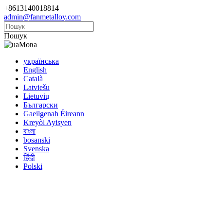
+8613140018814
admin@fanmetalloy.com
Пошук
Мова
українська
English
Català
Latviešu
Lietuvių
Български
Gaeilgenah Éireann
Kreyòl Ayisyen
বাংলা
bosanski
Svenska
हिंदी
Polski